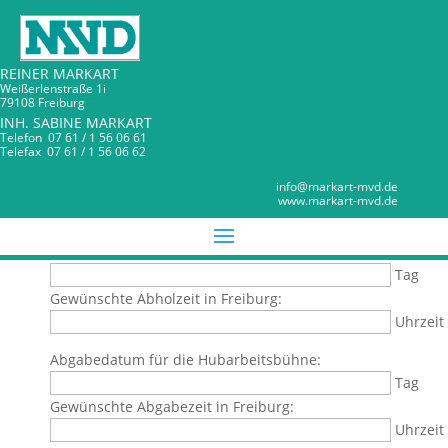
REINER MARKART
Weißerlenstraße 1i
79108 Freiburg
INH. SABINE MARKART
Telefon 07 61 / 1 56 06 61
Telefax 07 61 / 1 56 06 62
Anfrage-Hubarbeitsbühne HA 12 E
MARKART MVD
info@markart-mvd.de
www.markart-mvd.de
Bitte erfassen Sie hier die Detailangaben für Ihre Anfrage:
Anmietedatum für die Hubarbeitsbühne:
Tag
Gewünschte Abholzeit in Freiburg:
Uhrzeit
Abgabedatum für die Hubarbeitsbühne:
Tag
Gewünschte Abgabezeit in Freiburg:
Uhrzeit