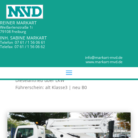
REINER MARKART
Weißerlenstraße 1i
79108 Freiburg
INH. SABINE MARKART
Telefon 07 61 / 1 56 06 61
Telefax 07 61 / 1 56 06 62
Hubarbeitsbühne GT 2000
MARKART MVD
info@markart-mvd.de
www.markart-mvd.de
LKW – Bühne – Teleskop für Selbstfahrer
3,5 t zulässiges Gesamtgewicht
Dieselantrieb über LKW
Führerschein: alt Klasse3 | neu B0