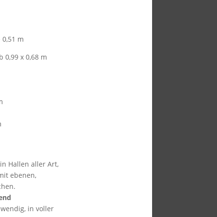
e 0,51 m
b 0,99 x 0,68 m
m
m
n Hallen aller Art,
mit ebenen,
chen.
rend
endig, in voller