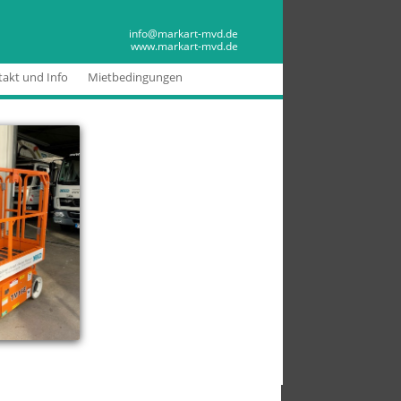
MARKART MVD
info@markart-mvd.de
www.markart-mvd.de
akt und Info
Mietbedingungen