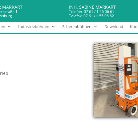
R MARKART
INH. SABINE MARKART
enstraße 1i
Telefon 07 61 / 1 56 06 61
reiburg
Telefax 07 61 / 1 56 06 62
nen
Industriebühnen
Scherenbühnen
Download
Kont
rieb