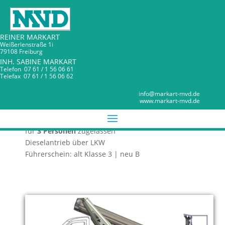
REINER MARKART
Weißerlenstraße 1i
79108 Freiburg
INH. SABINE MARKART
Telefon 07 61 / 1 56 06 61
Telefax 07 61 / 1 56 06 62
Hubarbeitsbühne TB 270
MARKART MVD
info@markart-mvd.de
www.markart-mvd.de
LKW – Bühne für Selbstfahrer
3,5 t zulässiges Gesamtgewicht Korblast 295 kg
für
3 Personen
zugelassen
Dieselantrieb über LKW
Führerschein: alt Klasse 3 | neu B