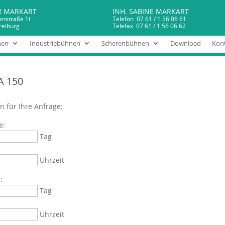
R MARKART
INH. SABINE MARKART
enstraße 1i
Telefon 07 61 / 1 56 06 61
reiburg
Telefax 07 61 / 1 56 06 62
nen
Industriebühnen
Scherenbühnen
Download
Kont
A 150
n für Ihre Anfrage:
e:
Tag
Uhrzeit
:
Tag
Uhrzeit