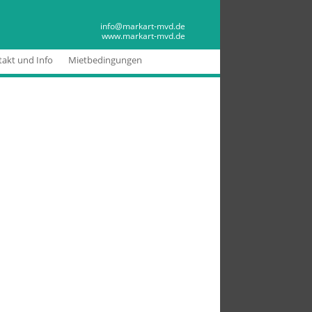
MARKART MVD
info@markart-mvd.de
www.markart-mvd.de
akt und Info
Mietbedingungen