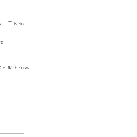
Ja
Nein
t:
tellfläche usw.