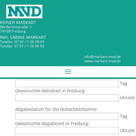
REINER MARKART
Weißerlenstraße 1i
79108 Freiburg
INH. SABINE MARKART
Telefon 07 61 / 1 56 06 61
Telefax 07 61 / 1 56 06 62
Anfrage-Hubarbeitsbühne NHR 17
MARKART MVD
info@markart-mvd.de
www.markart-mvd.de
Bitte erfassen Sie hier die Detailangaben für Ihre Anfrage:
Anmietedatum für die Hubarbeitsbühne:
Tag
Gewünschte Abholzeit in Freiburg:
Uhrzeit
Abgabedatum für die Hubarbeitsbühne:
Tag
Gewünschte Abgabezeit in Freiburg:
Uhrzeit