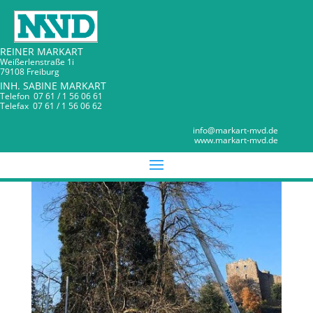
35 Meter hoch
REINER MARKART
Weißerlenstraße 1i
79108 Freiburg
INH. SABINE MARKART
Telefon 07 61 / 1 56 06 61
Telefax 07 61 / 1 56 06 62
MARKART MVD
info@markart-mvd.de
www.markart-mvd.de