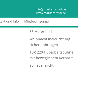
MARKART MVD
info@markart-mvd.de
www.markart-mvd.de
News
akt und Info
Mietbedingungen
Neuheit in Freiburg
35 Meter hoch
Weihnachtsbeleuchtung
sicher anbringen
TBR 220 Hubarbeitsbühne
mit beweglichem Korbarm
So lieber nicht