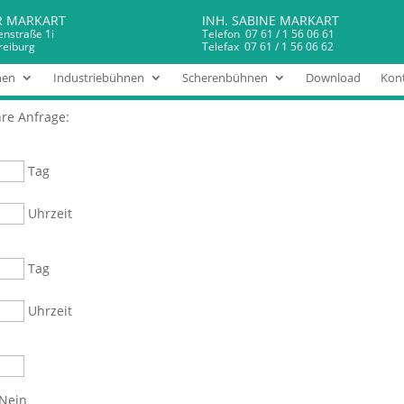
R MARKART
INH. SABINE MARKART
enstraße 1i
Telefon 07 61 / 1 56 06 61
reiburg
Telefax 07 61 / 1 56 06 62
en
nen
Industriebühnen
Scherenbühnen
Download
Kont
hre Anfrage:
Tag
Uhrzeit
Tag
Uhrzeit
Nein