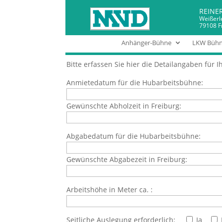
REINE
Weißerl
79108 F
Anfrage-Scherenbühn
Anhänger-Bühne
LKW Büh
Bitte erfassen Sie hier die Detailangaben für I
Anmietedatum für die Hubarbeitsbühne:
Gewünschte Abholzeit in Freiburg:
Abgabedatum für die Hubarbeitsbühne:
Gewünschte Abgabezeit in Freiburg:
Arbeitshöhe in Meter ca. :
Seitliche Auslegung erforderlich:
Ja